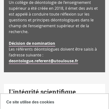
Un collège de déontologie de l’enseignement
supérieur a été créée en 2018, il émet des avis et
est appelé à conduire toute réflexion sur les
questions et principes déontologiques dans le
champ de l’enseignement supérieur et de la
recherche.
Décision de nomination
Les référents déontologues doivent être saisis à
l’adresse suivante :
deontologue.referent@utoulouse.fr
L'intégrité scientifique
Les référents à l’intégrité scientifique jouent un
Ce site utilise des cookies
rôle essentiel dans la promotion d’une recherche