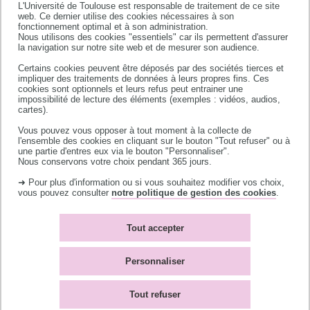
L'Université de Toulouse est responsable de traitement de ce site
responsable au sein de l’université. Ils veillent au
web. Ce dernier utilise des cookies nécessaires à son
respect des principes éthiques et des bonnes
fonctionnement optimal et à son administration.
Nous utilisons des cookies "essentiels" car ils permettent d'assurer
pratiques scientifiques, en sensibilisant les
la navigation sur notre site web et de mesurer son audience.
chercheurs, enseignants et étudiants aux
Certains cookies peuvent être déposés par des sociétés tierces et
exigences de rigueur, de transparence et de
impliquer des traitements de données à leurs propres fins. Ces
cookies sont optionnels et leurs refus peut entrainer une
probité. Ils accompagnent les équipes dans la
impossibilité de lecture des éléments (exemples : vidéos, audios,
prévention des manquements tels que le plagiat,
cartes).
la falsification ou la fabrication de données.
Vous pouvez vous opposer à tout moment à la collecte de
l'ensemble des cookies en cliquant sur le bouton "Tout refuser" ou à
une partie d'entres eux via le bouton "Personnaliser".
Les référents conseillent les personnels sur les
Nous conservons votre choix pendant 365 jours.
questions de déontologie liées à la conduite de la
➜ Pour plus d'information ou si vous souhaitez modifier vos choix,
recherche et participent à la mise en place de
vous pouvez consulter
notre politique de gestion des cookies
.
formations spécifiques. Ils contribuent également
à l’élaboration et à la diffusion des politiques
Tout accepter
institutionnelles en matière d’intégrité
scientifique.
Personnaliser
En cas de signalement (plagiat, falsification de
Tout refuser
résultats ou invention de résultats mais