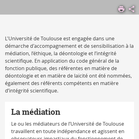
ACCUEIL
COMPRENDRE
L'UNIVERSITÉ
ENGAGEMENTS
ATOUTS
L'Université de Toulouse est engagée dans une
MÉDIATION,
démarche d'accompagnement et de sensibilisation à la
ÉTHIQUE ET
médiation, l’éthique, la déontologie et l’intégrité
DÉONTOLOGIE
scientifique. En application du code général de la
fonction publique, des référentes en matière de
déontologie et en matière de laïcité ont été nommées,
également des référents compétents en matière
d’intégrité scientifique.
La médiation
Le ou les médiateurs de l’Université de Toulouse
travaillent en toute indépendance et agissent en
observateurs impartiaux du fonctionnement de