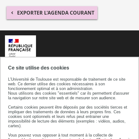
EXPORTER L'AGENDA COURANT
Ce site utilise des cookies
L'Université de Toulouse est responsable de traitement de ce site
web. Ce dernier utilise des cookies nécessaires à son
fonctionnement optimal et à son administration.
Nous utilisons des cookies "essentiels" car ils permettent d'assurer
la navigation sur notre site web et de mesurer son audience.
Certains cookies peuvent être déposés par des sociétés tierces et
Université de Toulouse
impliquer des traitements de données à leurs propres fins. Ces
cookies sont optionnels et leurs refus peut entrainer une
118 route de Narbonne
impossibilité de lecture des éléments (exemples : vidéos, audios,
31062 TOULOUSE CEDEX 9
cartes).
téléphone +33 (0)5 61 55 66 11
Vous pouvez vous opposer à tout moment à la collecte de