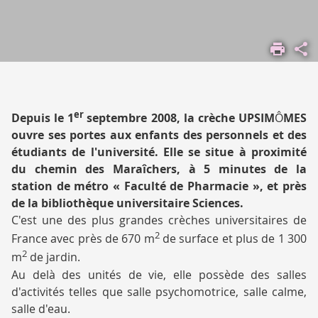
ACCUEIL
VIVRE
SUR LES
CAMPUS
LES
er
Depuis le 1
septembre 2008, la crèche UPSIM
Ô
MES
CAMPUS
ouvre ses portes aux enfants des personnels et des
AU
étudiants de l'université. Elle se situe à proximité
QUOTIDIEN
du chemin des Maraîchers, à 5 minutes de la
CRÈCHE
station de métro « Faculté de Pharmacie », et près
de la bibliothèque universitaire Sciences.
C'est une des plus grandes crèches universitaires de
2
France avec près de 670 m
de surface et plus de 1 300
2
m
de jardin.
Au delà des unités de vie, elle possède des salles
d'activités telles que salle psychomotrice, salle calme,
salle d'eau.