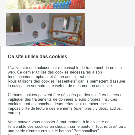
Ce site utilise des cookies
L'Université de Toulouse est responsable de traitement de ce site
web. Ce dernier utilise des cookies nécessaires à son
fonctionnement optimal et à son administration.
Nous utilisons des cookies "essentiels" car ils permettent d'assurer
la navigation sur notre site web et de mesurer son audience.
Certains cookies peuvent être déposés par des sociétés tierces et
impliquer des traitements de données à leurs propres fins. Ces
cookies sont optionnels et leurs refus peut entrainer une
impossibilité de lecture des éléments (exemples : vidéos, audios,
cartes).
L'équipe pluridisciplinaire de la crèche est investie
Vous pouvez vous opposer à tout moment à la collecte de
dans l'accueil de l'enfant et sa famille et travaille autour
l'ensemble des cookies en cliquant sur le bouton "Tout refuser" ou à
une partie d'entres eux via le bouton "Personnaliser".
de
divers projets phares
: