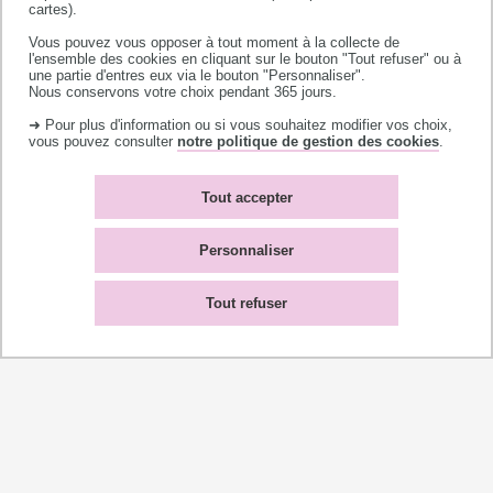
Les formations technologiques et
cartes).
professionnelles de l'université couvrent tous
Vous pouvez vous opposer à tout moment à la collecte de
les secteurs économiques, de l'industrie au
l'ensemble des cookies en cliquant sur le bouton "Tout refuser" ou à
une partie d'entres eux via le bouton "Personnaliser".
secteur bancaire en passant par la santé et
Nous conservons votre choix pendant 365 jours.
l'environnement.
➜ Pour plus d'information ou si vous souhaitez modifier vos choix,
vous pouvez consulter
notre politique de gestion des cookies
.
[+] EN SAVOIR PLUS
Tout accepter
Personnaliser
Mécénat
Tout refuser
À travers sa fondation, l’université renforce
son ouverture sur le monde socio-
économique et encourage les projets
pluridisciplinaires. Elle crée des liens entre les
actrices et les acteurs de l’enseignement, de la
recherche, de l’insertion professionnelle et les
entreprises, les collectivités, les diplômés…