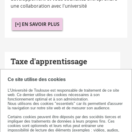
une collaboration avec l'université
[+] EN SAVOIR PLUS
Taxe d'apprentissage
En choisissant de verser votre taxe
d'apprentissage à l'université, vous rejoignez
Ce site utilise des cookies
les entreprises qui nous font confiance et
L'Université de Toulouse est responsable de traitement de ce site
vous soutenez les projets pédagogiques et
web. Ce dernier utilise des cookies nécessaires à son
fonctionnement optimal et à son administration.
technologiques qui visent à former vos
Nous utilisons des cookies "essentiels" car ils permettent d'assurer
futures collaboratrices et vos futurs
la navigation sur notre site web et de mesurer son audience.
collaborateurs.
Certains cookies peuvent être déposés par des sociétés tierces et
impliquer des traitements de données à leurs propres fins. Ces
cookies sont optionnels et leurs refus peut entrainer une
impossibilité de lecture des éléments (exemples : vidéos, audios,