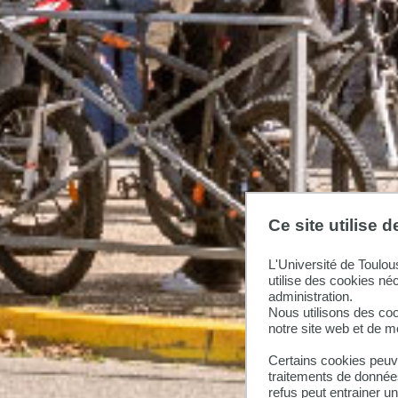
Ce site utilise 
L'Université de Toulou
utilise des cookies né
administration.
Nous utilisons des coo
notre site web et de 
Certains cookies peuve
traitements de données
refus peut entrainer u