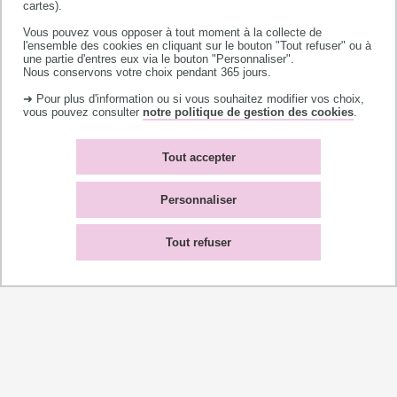
cartes).
garantir la conformité des activités de
Vous pouvez vous opposer à tout moment à la collecte de
l'ensemble des cookies en cliquant sur le bouton "Tout refuser" ou à
l'établissement au regard du respect de la vie
une partie d'entres eux via le bouton "Personnaliser".
Nous conservons votre choix pendant 365 jours.
privée, de la sécurité des systèmes
➜ Pour plus d'information ou si vous souhaitez modifier vos choix,
d'information, et de la protection du potentiel
vous pouvez consulter
notre politique de gestion des cookies
.
scientifique et technique ;
mettre à disposition de la population
Tout accepter
universitaire l'ensemble des ressources lui
Personnaliser
permettant de devenir acteur de ces enjeux.
Tout refuser
Ses missions :
INFORMER ET RECOMMANDER
ACCOMPAGNER ET DOCUMENTER
SIGNALER ET CONTACTER