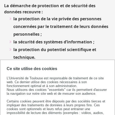
La démarche de protection et de sécurité des
données recouvre :
la protection de la vie privée des personnes
concernées par le traitement de leurs données
personnelles ;
la sécurité des systèmes d’information ;
la protection du potentiel scientifique et
technique.
Ce site utilise des cookies
Elle est portée par les fonctions Délégué à la
protection des données, Responsable de la sécurité
L'Université de Toulouse est responsable de traitement de ce site
des systèmes d’information et Fonctionnaire sécurité
web. Ce dernier utilise des cookies nécessaires à son
fonctionnement optimal et à son administration.
défense, et appuyée par le Vice-président délégué en
Nous utilisons des cookies "essentiels" car ils permettent d'assurer
la navigation sur notre site web et de mesurer son audience.
charge du numérique et le Chargé de mission Sécurité
système d’information de l’État.
Certains cookies peuvent être déposés par des sociétés tierces et
impliquer des traitements de données à leurs propres fins. Ces
cookies sont optionnels et leurs refus peut entrainer une
Ses objectifs :
impossibilité de lecture des éléments (exemples : vidéos, audios,