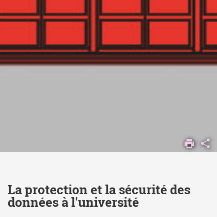
ACCUEIL
COMPRENDRE
L'UNIVERSITÉ
ENGAGEMENTS
ATOUTS
La protection et la sécurité des
PROTECTION
données à l'université
ET SÉCURITÉ