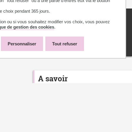
on "Tout refuser" ou à une partie d'entres eux via le bouton
 choix pendant 365 jours.
Vous
avez une
question?
tion ou si vous souhaitez modifier vos choix, vous pouvez
ique de gestion des cookies
.
CONTACTEZ NOUS
Personnaliser
Tout refuser
A savoir
Possibilité d'adapter le
programme, la durée, les dates
selon les objectifs, l'expérience
attention
et la disponibilité des participants.