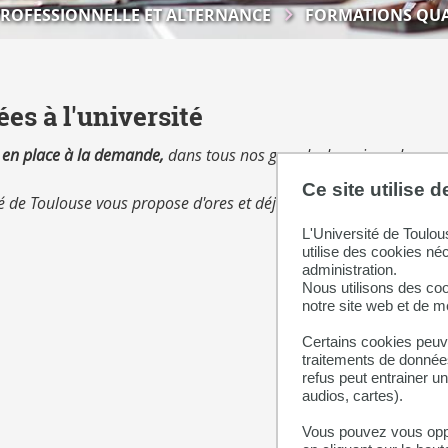
ROFESSIONNELLE ET ALTERNANCE
FORMATIONS QUA
es à l'université
s en place à la demande,
dans tous nos grands domaines de com
Ce site utilise 
 de Toulouse vous propose d'ores et déjà une liste de formations 
L'Université de Toulou
utilise des cookies né
administration.
Nous utilisons des coo
notre site web et de 
Certains cookies peuve
traitements de données
refus peut entrainer u
audios, cartes).
Vous pouvez vous oppo