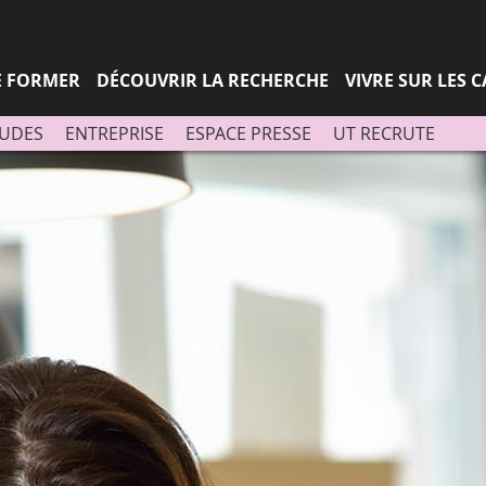
Aller
Navigation
Accès
Connexion
au
directs
contenu
SE FORMER
DÉCOUVRIR LA RECHERCHE
VIVRE SUR LES 
TUDES
ENTREPRISE
ESPACE PRESSE
UT RECRUTE