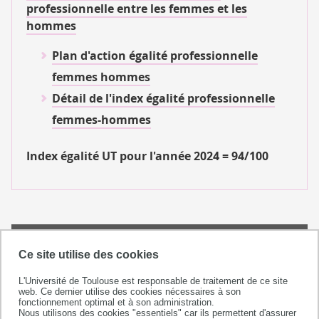
professionnelle entre les femmes et les
hommes
Plan d'action égalité professionnelle
femmes hommes
Détail de l'index égalité professionnelle
femmes-hommes
Index égalité UT pour l'année 2024 = 94/100
Une université responsable et
Ce site utilise des cookies
engagée
L'Université de Toulouse est responsable de traitement de ce site
L’Université de Toulouse s’affirme dans les
web. Ce dernier utilise des cookies nécessaires à son
fonctionnement optimal et à son administration.
actions d’accueil et d’accompagnement de la
Nous utilisons des cookies "essentiels" car ils permettent d'assurer