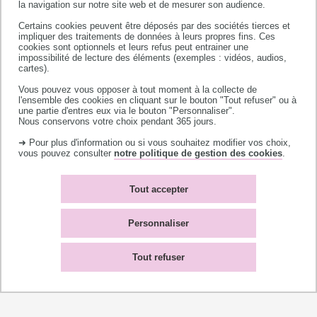
la navigation sur notre site web et de mesurer son audience.
diversité sociale et territoriale, de l’égalité
femmes-hommes, de la lutte contre toutes les
Certains cookies peuvent être déposés par des sociétés tierces et
impliquer des traitements de données à leurs propres fins. Ces
formes de discriminations, du handicap…
cookies sont optionnels et leurs refus peut entrainer une
impossibilité de lecture des éléments (exemples : vidéos, audios,
cartes).
[+] En savoir plus
Vous pouvez vous opposer à tout moment à la collecte de
l'ensemble des cookies en cliquant sur le bouton "Tout refuser" ou à
une partie d'entres eux via le bouton "Personnaliser".
Nous conservons votre choix pendant 365 jours.
➜ Pour plus d'information ou si vous souhaitez modifier vos choix,
vous pouvez consulter
notre politique de gestion des cookies
.
Un enseignement innovant
Tout accepter
Le rôle de l’université est de permettre à tous de
révéler ses talents. Au contact des personnels
Personnaliser
d’enseignement et/ou de recherche de haut
niveau, étudiantes, étudiants et professionnels
Tout refuser
accèdent aux savoirs les plus approfondis et les
plus actuels. En matière de pédagogie,
l’université se mobilise pour trouver de nouvelles
façons de transmettre les savoirs : cours