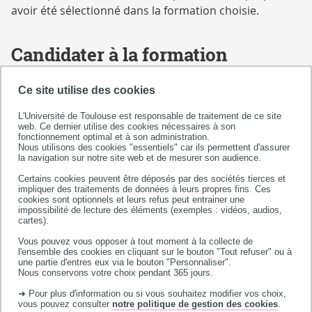
avoir été sélectionné dans la formation choisie.
Candidater à la formation
Contactez le responsable pédagogique
de la
Ce site utilise des cookies
formation, pour vous assurer d'avoir les pré-requis
L'Université de Toulouse est responsable de traitement de ce site
exigés pour être admissible dans la formation
web. Ce dernier utilise des cookies nécessaires à son
fonctionnement optimal et à son administration.
concernée et faire connaître votre statut
Nous utilisons des cookies "essentiels" car ils permettent d'assurer
la navigation sur notre site web et de mesurer son audience.
d'alternant.
Certains cookies peuvent être déposés par des sociétés tierces et
Pour les formations des
IUT de l'Université de
impliquer des traitements de données à leurs propres fins. Ces
cookies sont optionnels et leurs refus peut entrainer une
Toulouse
:
impossibilité de lecture des éléments (exemples : vidéos, audios,
cartes).
Vous devez
candidater
sur le site
IUT Toulouse -
Vous pouvez vous opposer à tout moment à la collecte de
Auch - Castres
l'ensemble des cookies en cliquant sur le bouton "Tout refuser" ou à
une partie d'entres eux via le bouton "Personnaliser".
Nous conservons votre choix pendant 365 jours.
Pour les
DEUST
,
Licences Professionnelle
s,
➜ Pour plus d'information ou si vous souhaitez modifier vos choix,
3ème année de Licence
et
Master
de la
FSI,
vous pouvez consulter
notre politique de gestion des cookies
.