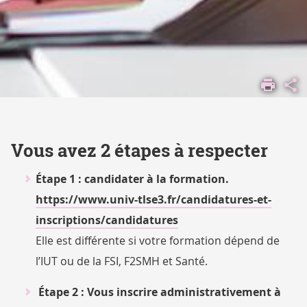
ACCUEIL
S'ORIENTER,
SE FORMER
FORMATION
PROFESSIONNELLE
Vous avez 2 étapes à respecter
ET ALTERNANCE
ALTERNANCE
Étape 1 : candidater à la formation.
INSCRIPTION
https://www.univ-tlse3.fr/candidatures-et-
ALTERNANCE
inscriptions/candidatures
Elle est différente si votre formation dépend de
l’IUT ou de la FSI, F2SMH et Santé.
Étape 2 : Vous inscrire administrativement à