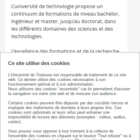
L’université de technologie propose un
continuum de formations de niveau bachelor,
ingénieur et master, jusqu’au doctorat, dans
les différents domaines des sciences et des
technologies.
L’excellence des formations et de la recherche,
la qualité et l’ancienneté des partenariats avec
Ce site utilise des cookies
les acteurs socio-économiques, les multiples
passerelles entre les parcours ouvrent à
L'Université de Toulouse est responsable de traitement de ce site
web. Ce dernier utilise des cookies nécessaires à son
chacun des opportunités selon les envies et
fonctionnement optimal et à son administration.
son potentiel.
Nous utilisons des cookies "essentiels" car ils permettent d'assurer
la navigation sur notre site web et de mesurer son audience.
Certains cookies peuvent être déposés par des sociétés tierces et
impliquer des traitements de données à leurs propres fins. Ces
cookies sont optionnels et leurs refus peut entrainer une
impossibilité de lecture des éléments (exemples : vidéos, audios,
École nationale vétérinaire
cartes).
de Toulouse (ENVT)
Vous pouvez vous opposer à tout moment à la collecte de
l'ensemble des cookies en cliquant sur le bouton "Tout refuser" ou à