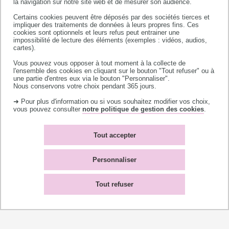
la navigation sur notre site web et de mesurer son audience.
Certains cookies peuvent être déposés par des sociétés tierces et
impliquer des traitements de données à leurs propres fins. Ces
Université de Toulouse
cookies sont optionnels et leurs refus peut entrainer une
impossibilité de lecture des éléments (exemples : vidéos, audios,
118 route de Narbonne
cartes).
31062 TOULOUSE CEDEX 9
Vous pouvez vous opposer à tout moment à la collecte de
téléphone +33 (0)5 61 55 66 11
l'ensemble des cookies en cliquant sur le bouton "Tout refuser" ou à
une partie d'entres eux via le bouton "Personnaliser".
Nous conservons votre choix pendant 365 jours.
➜ Pour plus d'information ou si vous souhaitez modifier vos choix,
vous pouvez consulter
notre politique de gestion des cookies
.
Tout accepter
Accès campus
Bibliothèques
Contacts
L'université recrute
Personnaliser
Plan du site
Mentions légales
Accessibilité : non-
Témoins de connexion
Tout refuser
conforme
(cookies)
Haut
de
page