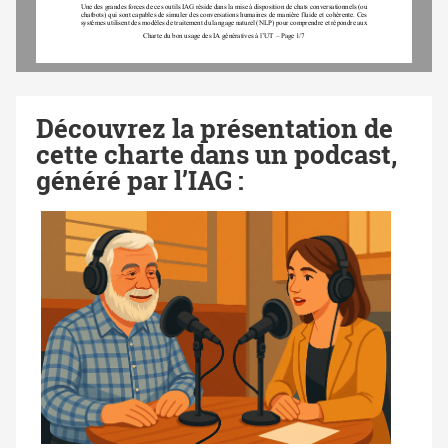
Une des grandes forces de ces outils IAG réside dans la mise à disposition de chats conversationnels (ou 
chatbots) qui sont capables de simuler des conversations humaines de manière fluide et cohérente. Ces 
systèmes utilisent des modèles de traitement du l
angage naturel (NLP) pour comprendre et répondre aux 
Charte du bon usage des IA génératives à l’UT 
–
Page 
1
/
7
Découvrez la présentation de
cette charte dans un podcast,
généré par l’IAG :