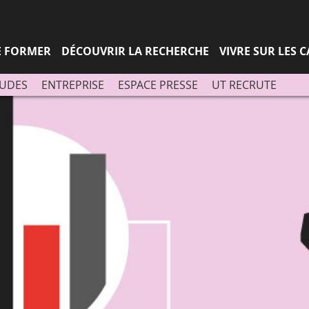
Aller
Navigation
Accès
Connexion
au
directs
contenu
SE FORMER
DÉCOUVRIR LA RECHERCHE
VIVRE SUR LES 
TUDES
ENTREPRISE
ESPACE PRESSE
UT RECRUTE