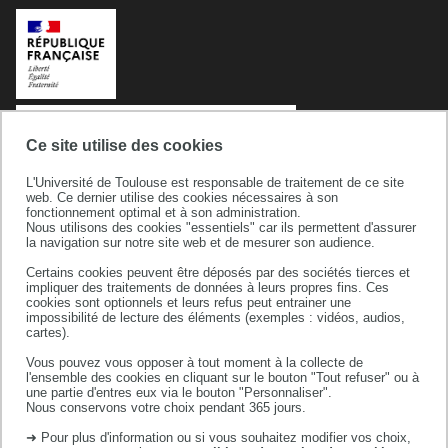
Ce site utilise des cookies
L'Université de Toulouse est responsable de traitement de ce site
web. Ce dernier utilise des cookies nécessaires à son
fonctionnement optimal et à son administration.
Nous utilisons des cookies "essentiels" car ils permettent d'assurer
la navigation sur notre site web et de mesurer son audience.
Université de Toulouse
Certains cookies peuvent être déposés par des sociétés tierces et
118 route de Narbonne
impliquer des traitements de données à leurs propres fins. Ces
31062 TOULOUSE CEDEX 9
cookies sont optionnels et leurs refus peut entrainer une
impossibilité de lecture des éléments (exemples : vidéos, audios,
téléphone +33 (0)5 61 55 66 11
cartes).
Vous pouvez vous opposer à tout moment à la collecte de
l'ensemble des cookies en cliquant sur le bouton "Tout refuser" ou à
une partie d'entres eux via le bouton "Personnaliser".
Nous conservons votre choix pendant 365 jours.
➜ Pour plus d'information ou si vous souhaitez modifier vos choix,