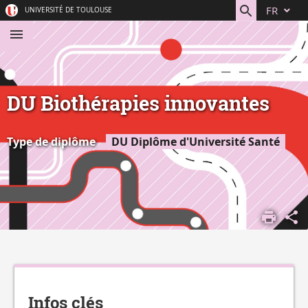
Aller
Navigation
Accès
Connexion
FR
UNIVERSITÉ DE TOULOUSE
au
directs
contenu
DU Biothérapies innovantes
Type de diplôme
DU Diplôme d'Université Santé
ACCUEIL
S'ORIENTER,
SE FORMER
DÉCOUVRIR
Détails
NOS
FORMATIONS
Infos clés