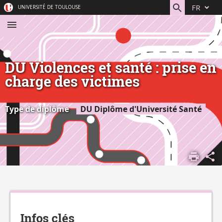
Aller
Navigation
Accès
Connexion
FR
UNIVERSITÉ DE TOULOUSE
au
directs
contenu
DU Violences et santé : prise en
charge des victimes
Type de diplôme
DU Diplôme d'Université Santé
ACCUEIL
S'ORIENTER,
SE FORMER
DÉCOUVRIR
Détails
NOS
FORMATIONS
Infos clés