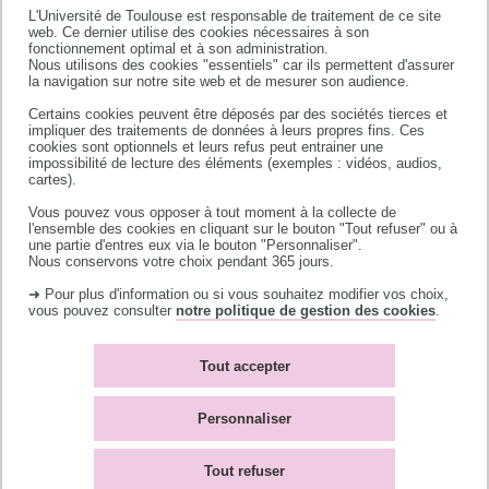
L'Université de Toulouse est responsable de traitement de ce site
web. Ce dernier utilise des cookies nécessaires à son
fonctionnement optimal et à son administration.
Nous utilisons des cookies "essentiels" car ils permettent d'assurer
la navigation sur notre site web et de mesurer son audience.
Université de Toulouse
Certains cookies peuvent être déposés par des sociétés tierces et
118 route de Narbonne
impliquer des traitements de données à leurs propres fins. Ces
31062 TOULOUSE CEDEX 9
cookies sont optionnels et leurs refus peut entrainer une
impossibilité de lecture des éléments (exemples : vidéos, audios,
téléphone +33 (0)5 61 55 66 11
cartes).
Vous pouvez vous opposer à tout moment à la collecte de
l'ensemble des cookies en cliquant sur le bouton "Tout refuser" ou à
une partie d'entres eux via le bouton "Personnaliser".
Nous conservons votre choix pendant 365 jours.
➜ Pour plus d'information ou si vous souhaitez modifier vos choix,
vous pouvez consulter
notre politique de gestion des cookies
.
Accès campus
Bibliothèques
Contacts
L'université recrute
Tout accepter
Plan du site
Mentions légales
Accessibilité : non-
Témoins de connexion
Personnaliser
conforme
(cookies)
Tout refuser
Call