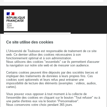
Ce site utilise des cookies
L'Université de Toulouse est responsable de traitement de ce site
web. Ce dernier utilise des cookies nécessaires à son
fonctionnement optimal et à son administration.
Nous utilisons des cookies "essentiels" car ils permettent d'assurer
la navigation sur notre site web et de mesurer son audience.
Université de Toulouse
Certains cookies peuvent être déposés par des sociétés tierces et
118 route de Narbonne
impliquer des traitements de données à leurs propres fins. Ces
31062 TOULOUSE CEDEX 9
cookies sont optionnels et leurs refus peut entrainer une
impossibilité de lecture des éléments (exemples : vidéos, audios,
téléphone +33 (0)5 61 55 66 11
cartes).
Vous pouvez vous opposer à tout moment à la collecte de
l'ensemble des cookies en cliquant sur le bouton "Tout refuser" ou à
une partie d'entres eux via le bouton "Personnaliser".
Nous conservons votre choix pendant 365 jours.