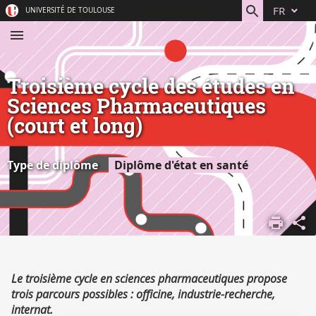
Aller
Navigation
Accès
Connexion
FR
UNIVERSITÉ DE TOULOUSE
au
directs
contenu
Troisième cycle des études en
Sciences Pharmaceutiques
(court et long)
Type de diplôme
Diplôme d'état en santé
ACCUEIL
S'ORIENTER,
SE FORMER
DÉCOUVRIR
Résumé
Le troisième cycle en sciences pharmaceutiques propose
NOS
trois parcours possibles : officine, industrie-recherche,
FORMATIONS
internat.