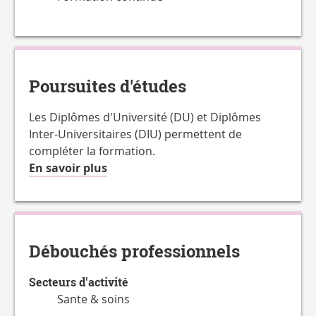
Poursuites d'études
Les Diplômes d'Université (DU) et Diplômes
Inter-Universitaires (DIU) permettent de
compléter la formation.
à
En savoir plus
propos
de
la
Charge
Débouchés professionnels
de
travail
Secteurs d'activité
hebdomadaire
Sante & soins