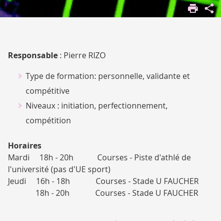
ACCUEIL
VIVRE
SUR LES
CAMPUS
SPORT
Responsable
: Pierre RIZO
ACTIVITÉS
Type de formation: personnelle, validante et
compétitive
Niveaux : initiation, perfectionnement,
compétition
Horaires
Mardi 18h - 20h Courses - Piste d'athlé de
l'université (pas d'UE sport)
Jeudi 16h - 18h Courses - Stade U FAUCHER
18h - 20h Courses - Stade U FAUCHER