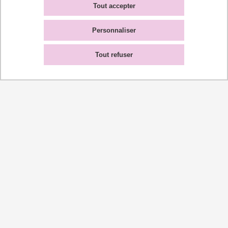
Tout accepter
Personnaliser
Tout refuser
Contact
Secrétariat du pôle sport
+33 5 61 55 68 79
suaps.sec@utoulouse.fr