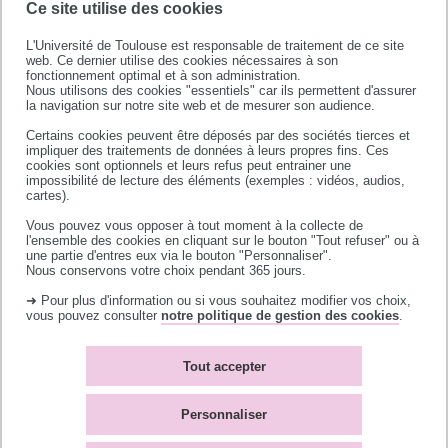
Ce site utilise des cookies
L'Université de Toulouse est responsable de traitement de ce site
web. Ce dernier utilise des cookies nécessaires à son
fonctionnement optimal et à son administration.
Nous utilisons des cookies "essentiels" car ils permettent d'assurer
la navigation sur notre site web et de mesurer son audience.
Certains cookies peuvent être déposés par des sociétés tierces et
Université de Toulouse
impliquer des traitements de données à leurs propres fins. Ces
cookies sont optionnels et leurs refus peut entrainer une
118 route de Narbonne
impossibilité de lecture des éléments (exemples : vidéos, audios,
31062 TOULOUSE CEDEX 9
cartes).
téléphone +33 (0)5 61 55 66 11
Vous pouvez vous opposer à tout moment à la collecte de
l'ensemble des cookies en cliquant sur le bouton "Tout refuser" ou à
une partie d'entres eux via le bouton "Personnaliser".
Nous conservons votre choix pendant 365 jours.
➜ Pour plus d'information ou si vous souhaitez modifier vos choix,
vous pouvez consulter
notre politique de gestion des cookies
.
Accès campus
Bibliothèques
Tout accepter
Contacts
L'université recrute
Plan du site
Mentions légales
Personnaliser
Accessibilité : non-
Témoins de connexion