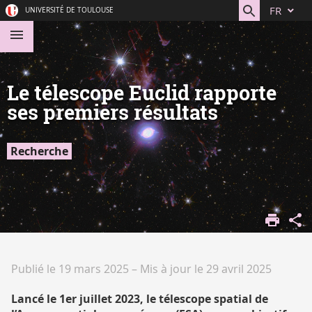
Aller
Navigation
Accès
Connexion
FR
UNIVERSITÉ DE TOULOUSE
au
directs
contenu
Le télescope Euclid rapporte
ses premiers résultats
Recherche
ACCUEIL
DÉCOUVRIR
LA
RECHERCHE
Publié le 19 mars 2025
–
Mis à jour le 29 avril 2025
ACTUALITÉ
DE LA
Lancé le 1er juillet 2023, le télescope spatial de