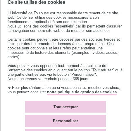
Ce site utilise des cookies
L'Université de Toulouse est responsable de traitement de ce site
web. Ce dernier utilise des cookies nécessaires à son
fonctionnement optimal et à son administration.
Nous utilisons des cookies "essentiels" car ils permettent d'assurer
la navigation sur notre site web et de mesurer son audience.
Certains cookies peuvent être déposés par des sociétés tierces et
Université de Toulouse
impliquer des traitements de données à leurs propres fins. Ces
cookies sont optionnels et leurs refus peut entrainer une
118 route de Narbonne
impossibilité de lecture des éléments (exemples : vidéos, audios,
31062 TOULOUSE CEDEX 9
cartes).
téléphone +33 (0)5 61 55 66 11
Vous pouvez vous opposer à tout moment à la collecte de
l'ensemble des cookies en cliquant sur le bouton "Tout refuser" ou à
une partie d'entres eux via le bouton "Personnaliser".
Nous conservons votre choix pendant 365 jours.
➜ Pour plus d'information ou si vous souhaitez modifier vos choix,
vous pouvez consulter
notre politique de gestion des cookies
.
Accès campus
Bibliothèques
Tout accepter
Contacts
L'université recrute
Plan du site
Mentions légales
Personnaliser
Accessibilité : non-
Témoins de connexion