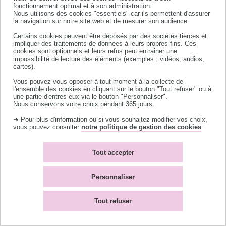
fonctionnement optimal et à son administration.
Nous utilisons des cookies "essentiels" car ils permettent d'assurer
la navigation sur notre site web et de mesurer son audience.
Certains cookies peuvent être déposés par des sociétés tierces et
Université de Toulouse
impliquer des traitements de données à leurs propres fins. Ces
cookies sont optionnels et leurs refus peut entrainer une
118 route de Narbonne
impossibilité de lecture des éléments (exemples : vidéos, audios,
31062 TOULOUSE CEDEX 9
cartes).
téléphone +33 (0)5 61 55 66 11
Vous pouvez vous opposer à tout moment à la collecte de
l'ensemble des cookies en cliquant sur le bouton "Tout refuser" ou à
une partie d'entres eux via le bouton "Personnaliser".
Nous conservons votre choix pendant 365 jours.
➜ Pour plus d'information ou si vous souhaitez modifier vos choix,
vous pouvez consulter
notre politique de gestion des cookies
.
Accès campus
Bibliothèques
Tout accepter
Contacts
L'université recrute
Plan du site
Mentions légales
Personnaliser
Accessibilité : non-
Témoins de connexion
conforme
(cookies)
Tout refuser