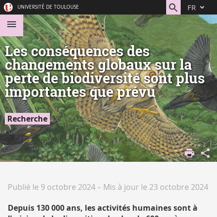
Aller
Navigation
Accès
Connexion
FR
UNIVERSITÉ DE TOULOUSE
au
directs
contenu
Les conséquences des
changements globaux sur la
perte de biodiversité sont plus
importantes que prévu
Recherche
ACCUEIL
DÉCOUVRIR
LA
RECHERCHE
Publié le 9 octobre 2024
–
Mis à jour le 23 octobre 2024
ACTUALITÉ
DE LA
Depuis 130 000 ans, les activités humaines sont à