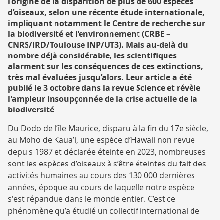
l’origine de la disparition de plus de 600 espèces
RECHERCHE
d’oiseaux, selon une récente étude internationale,
impliquant notamment le Centre de recherche sur
la biodiversité et l’environnement (CRBE –
CNRS/IRD/Toulouse INP/UT3). Mais au-delà du
nombre déjà considérable, les scientifiques
alarment sur les conséquences de ces extinctions,
très mal évaluées jusqu’alors. Leur article a été
publié le 3 octobre dans la revue Science et révèle
l'ampleur insoupçonnée de la crise actuelle de la
biodiversité
Du Dodo de l’île Maurice, disparu à la fin du 17e siècle,
au Moho de Kaua’i, une espèce d’Hawaii non revue
depuis 1987 et déclarée éteinte en 2023, nombreuses
sont les espèces d’oiseaux à s’être éteintes du fait des
activités humaines au cours des 130 000 dernières
années, époque au cours de laquelle notre espèce
s'est répandue dans le monde entier. C’est ce
phénomène qu’a étudié un collectif international de