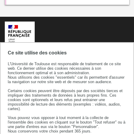
Ce site utilise des cookies
L'Université de Toulouse est responsable de traitement de ce site
web. Ce dernier utilise des cookies nécessaires à son
fonctionnement optimal et à son administration.
Nous utilisons des cookies "essentiels" car ils permettent d'assurer
la navigation sur notre site web et de mesurer son audience.
Certains cookies peuvent être déposés par des sociétés tierces et
Université de Toulouse
impliquer des traitements de données à leurs propres fins. Ces
cookies sont optionnels et leurs refus peut entrainer une
118 route de Narbonne
impossibilité de lecture des éléments (exemples : vidéos, audios,
31062 TOULOUSE CEDEX 9
cartes).
téléphone +33 (0)5 61 55 66 11
Vous pouvez vous opposer à tout moment à la collecte de
l'ensemble des cookies en cliquant sur le bouton "Tout refuser" ou à
une partie d'entres eux via le bouton "Personnaliser".
Nous conservons votre choix pendant 365 jours.