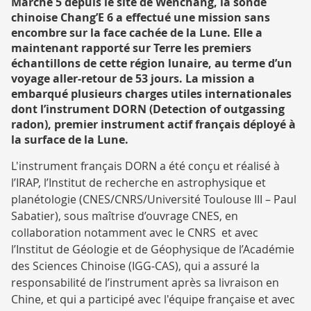
Marche 5 depuis le site de Wenchang, la sonde
RECHERCHE
chinoise Chang’E 6 a effectué une mission sans
encombre sur la face cachée de la Lune. Elle a
maintenant rapporté sur Terre les premiers
échantillons de cette région lunaire, au terme d’un
voyage aller-retour de 53 jours. La mission a
embarqué plusieurs charges utiles internationales
dont l’instrument DORN (Detection of outgassing
radon), premier instrument actif français déployé à
la surface de la Lune.
L'instrument français DORN a été conçu et réalisé à
l’IRAP, l’Institut de recherche en astrophysique et
planétologie (CNES/CNRS/Université Toulouse III – Paul
Sabatier), sous maîtrise d’ouvrage CNES, en
collaboration notamment avec le CNRS et avec
l’Institut de Géologie et de Géophysique de l’Académie
des Sciences Chinoise (IGG-CAS), qui a assuré la
responsabilité de l’instrument après sa livraison en
Chine, et qui a participé avec l'équipe française et avec