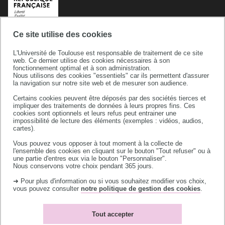
Ce site utilise des cookies
L'Université de Toulouse est responsable de traitement de ce site
web. Ce dernier utilise des cookies nécessaires à son
fonctionnement optimal et à son administration.
Nous utilisons des cookies "essentiels" car ils permettent d'assurer
la navigation sur notre site web et de mesurer son audience.
Certains cookies peuvent être déposés par des sociétés tierces et
Université de Toulouse
impliquer des traitements de données à leurs propres fins. Ces
cookies sont optionnels et leurs refus peut entrainer une
118 route de Narbonne
impossibilité de lecture des éléments (exemples : vidéos, audios,
31062 TOULOUSE CEDEX 9
cartes).
téléphone +33 (0)5 61 55 66 11
Vous pouvez vous opposer à tout moment à la collecte de
l'ensemble des cookies en cliquant sur le bouton "Tout refuser" ou à
une partie d'entres eux via le bouton "Personnaliser".
Nous conservons votre choix pendant 365 jours.
➜ Pour plus d'information ou si vous souhaitez modifier vos choix,
vous pouvez consulter
notre politique de gestion des cookies
.
Accès campus
Bibliothèques
Tout accepter