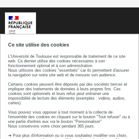
Ce site utilise des cookies
L'Université de Toulouse est responsable de traitement de ce site
web. Ce dernier utilise des cookies nécessaires à son
fonctionnement optimal et à son administration.
Nous utilisons des cookies "essentiels" car ils permettent d'assurer
la navigation sur notre site web et de mesurer son audience.
Certains cookies peuvent être déposés par des sociétés tierces et
Université de Toulouse
impliquer des traitements de données à leurs propres fins. Ces
cookies sont optionnels et leurs refus peut entrainer une
118 route de Narbonne
impossibilité de lecture des éléments (exemples : vidéos, audios,
31062 TOULOUSE CEDEX 9
cartes).
téléphone +33 (0)5 61 55 66 11
Vous pouvez vous opposer à tout moment à la collecte de
l'ensemble des cookies en cliquant sur le bouton "Tout refuser" ou à
une partie d'entres eux via le bouton "Personnaliser".
Nous conservons votre choix pendant 365 jours.
➜ Pour plus d'information ou si vous souhaitez modifier vos choix,