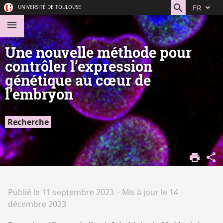
Aller
Navigation
Accès
Connexion
FR
UNIVERSITÉ DE TOULOUSE
au
directs
contenu
Une nouvelle méthode pour
contrôler l’expression
génétique au cœur de
l’embryon
Recherche
ACCUEIL
DÉCOUVRIR
LA
RECHERCHE
Publié le 11 septembre 2023
–
Mis à jour le 14
ACTUALITÉ
décembre 2023
DE LA