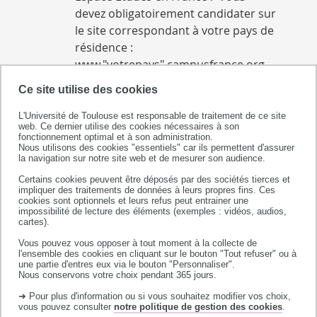
devez obligatoirement candidater sur
le site correspondant à votre pays de
résidence :
www."votrepays".campusfrance.org
Exemple:
Ce site utilise des cookies
www.indonesie.campusfrance.org
L'Université de Toulouse est responsable de traitement de ce site
web. Ce dernier utilise des cookies nécessaires à son
fonctionnement optimal et à son administration.
Tableau des pays dotés d'un Espace Études en France
Nous utilisons des cookies "essentiels" car ils permettent d'assurer
la navigation sur notre site web et de mesurer son audience.
AFRIQUE
Afrique du Sud, Azerbaïdjan,
Certains cookies peuvent être déposés par des sociétés tierces et
Algérie, Bénin, Burkina Faso,
impliquer des traitements de données à leurs propres fins. Ces
cookies sont optionnels et leurs refus peut entrainer une
Burundi, Cameroun, Comores,
impossibilité de lecture des éléments (exemples : vidéos, audios,
cartes).
Congo Brazzaville, Côte d’Ivoire,
Djibouti, Égypte, Gabon, Ghana,
Vous pouvez vous opposer à tout moment à la collecte de
l'ensemble des cookies en cliquant sur le bouton "Tout refuser" ou à
Guinée, Kenya, Madagascar, Mali,
une partie d'entres eux via le bouton "Personnaliser".
Maroc, Maurice (île), Mauritanie,
Nous conservons votre choix pendant 365 jours.
Nigéria, République
➜ Pour plus d'information ou si vous souhaitez modifier vos choix,
vous pouvez consulter
notre politique de gestion des cookies
.
démocratique du Congo, Sénégal,