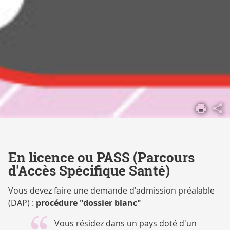
ACCUEIL
S'ORIENTER,
SE FORMER
CANDIDATER
ET
En licence ou PASS (Parcours
S'INSCRIRE
d'Accès Spécifique Santé)
CANDIDATURES
Vous devez faire une demande d'admission préalable
(DAP) :
procédure "dossier blanc"
Vous résidez dans un pays doté d'un