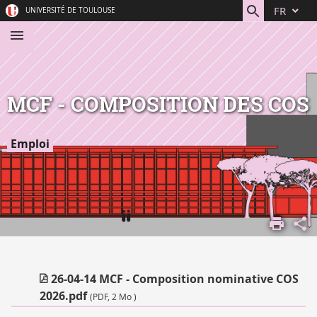
Aller
Navigation
Accès
Connexion
FR
UNIVERSITÉ DE TOULOUSE
au
directs
contenu
MCF - COMPOSITION DES COS
Emploi
ACCUEIL
COMPRENDRE
L'UNIVERSITÉ
NOUS
26-04-14 MCF - Composition nominative COS
REJOINDRE
2026.pdf
(PDF, 2 Mo )
CONCOURS ET