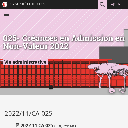
Aller
Navigation
Accès
Connexion
FR
UNIVERSITÉ DE TOULOUSE
au
directs
contenu
025- Créances en Admission en
Non-Valeur 2022
Vie administrative
ACCUEIL
COMPRENDRE
L'UNIVERSITÉ
VIE
2022/11/CA-025
INSTITUTIONNELLE
INSTANCES
2022 11 CA 025
(PDF, 258 Ko )