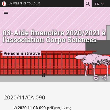
Aller
Navigation
Accès
Connexion
FR
UNIVERSITÉ DE TOULOUSE
au
directs
contenu
03-Aide financière 2020/2021 à
l'association Corpo Sciences
Vie administrative
ACCUEIL
COMPRENDRE
L'UNIVERSITÉ
VIE
2020/11/CA-090
INSTITUTIONNELLE
INSTANCES
2020 11 CA 090.pdf
(PDF, 72 Ko )