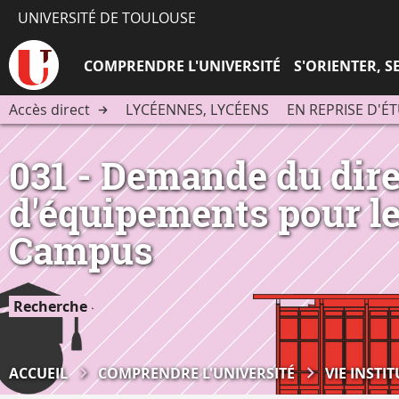
UNIVERSITÉ DE TOULOUSE
COMPRENDRE L'UNIVERSITÉ
S'ORIENTER, 
Accès direct
LYCÉENNES, LYCÉENS
EN REPRISE D'É
031 - Demande du dir
d'équipements pour le
Campus
Recherche
ACCUEIL
COMPRENDRE L'UNIVERSITÉ
VIE INSTI