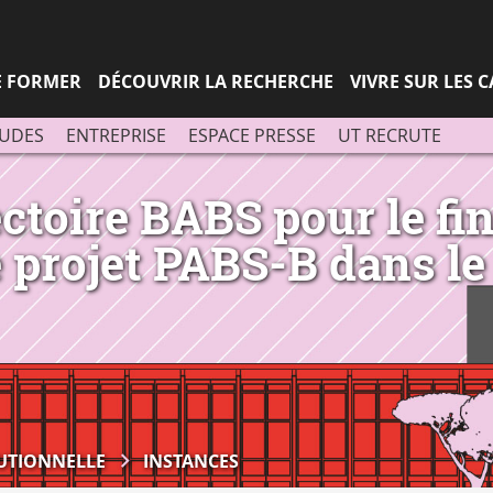
Aller
Navigation
Accès
Connexion
au
directs
contenu
SE FORMER
DÉCOUVRIR LA RECHERCHE
VIVRE SUR LES 
TUDES
ENTREPRISE
ESPACE PRESSE
UT RECRUTE
ectoire BABS pour le f
 projet PABS-B dans le
TUTIONNELLE
INSTANCES