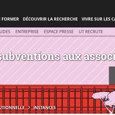
Aller
Navigation
Accès
Connexion
au
directs
contenu
SE FORMER
DÉCOUVRIR LA RECHERCHE
VIVRE SUR LES 
TUDES
ENTREPRISE
ESPACE PRESSE
UT RECRUTE
subventions aux assoc
TUTIONNELLE
INSTANCES