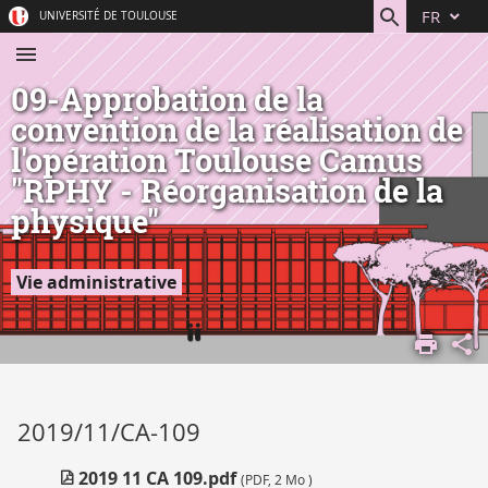
Aller
Navigation
Accès
Connexion
FR
UNIVERSITÉ DE TOULOUSE
au
directs
contenu
09-Approbation de la
convention de la réalisation de
l'opération Toulouse Camus
"RPHY - Réorganisation de la
physique"
Vie administrative
ACCUEIL
COMPRENDRE
L'UNIVERSITÉ
VIE
2019/11/CA-109
INSTITUTIONNELLE
INSTANCES
2019 11 CA 109.pdf
(PDF, 2 Mo )