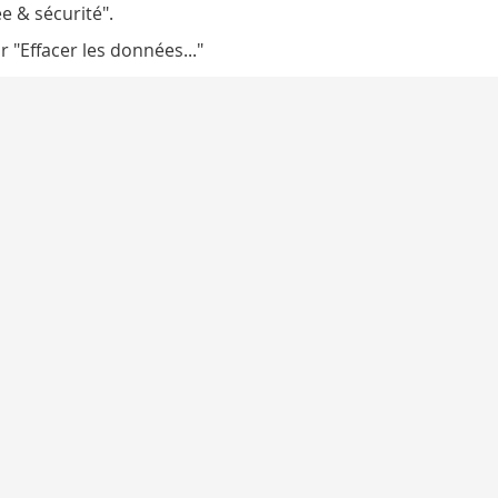
e & sécurité".
 "Effacer les données..."
ints horizontaux).
quez sur "Effacer les données de navigation".
quez sur "Effacer".