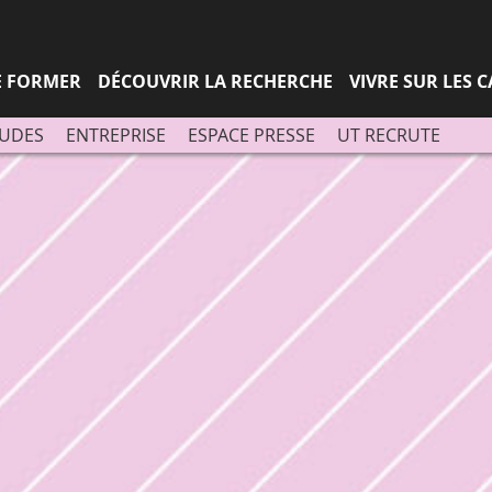
Aller
Navigation
Accès
Connexion
au
directs
contenu
SE FORMER
DÉCOUVRIR LA RECHERCHE
VIVRE SUR LES 
TUDES
ENTREPRISE
ESPACE PRESSE
UT RECRUTE