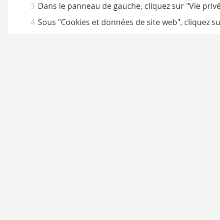
Dans le panneau de gauche, cliquez sur "Vie privé
Sous "Cookies et données de site web", cliquez sur
Microsoft Edge
Cliquez sur le menu en haut à droite (les trois po
Sélectionnez "Paramètres".
Sous "Confidentialité, recherche et services", cli
Cochez la case "Cookies et données de site" et cli