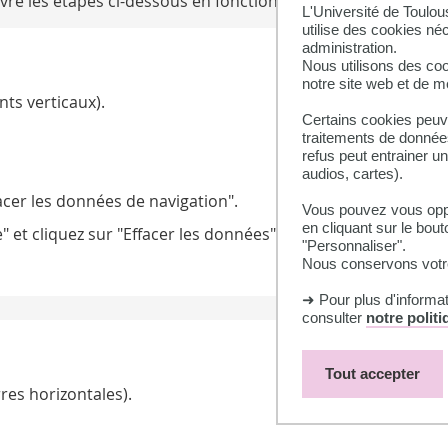
re les étapes ci-dessous en fonction de votre navigateur :
L'Université de Toulou
utilise des cookies né
administration.
Nous utilisons des coo
notre site web et de 
nts verticaux).
Certains cookies peuve
traitements de données
refus peut entrainer u
audios, cartes).
facer les données de navigation".
Vous pouvez vous oppo
en cliquant sur le bout
 et cliquez sur "Effacer les données".
"Personnaliser".
Nous conservons votre
➜ Pour plus d'informa
consulter
notre polit
Tout accepter
rres horizontales).