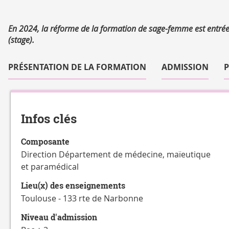
Résumé
En 2024, la réforme de la formation de sage-femme est entré
(stage).
Accéder
aux
PRÉSENTATION DE LA FORMATION
ADMISSION
sections
de
Détails
la
fiche
Infos clés
Composante
Direction Département de médecine, maïeutique
et paramédical
Lieu(x) des enseignements
Toulouse - 133 rte de Narbonne
Niveau d'admission