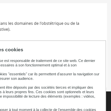
 dans les domaines de l'obstétrique ou de la
tive).
ïeutique délivré par une université française ou les
des cookies
n de sage-femme.
se est responsable de traitement de ce site web. Ce dernier
 à la surveillance d’une grossesse, d’un accouchement
cessaires à son fonctionnement optimal et à son
écologique de prévention. Dès lors qu’elle dépiste
kies "essentiels" car ils permettent d'assurer la navigation sur
mesurer son audience.
nt être déposés par des sociétés tierces et impliquer des
 à leurs propres fins. Ces cookies sont optionnels et leurs
ne impossibilité de lecture des éléments (exemples : vidéos,
ser à tout moment à la collecte de l'ensemble des cookies