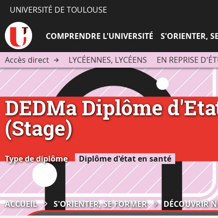
UNIVERSITÉ DE TOULOUSE
COMPRENDRE L'UNIVERSITÉ
S'ORIENTER, 
Accès direct
LYCÉENNES, LYCÉENS
EN REPRISE D'É
DEDMa Diplôme d'Etat
(Stage)
Type de diplôme
Diplôme d'état en santé
ACCUEIL
S'ORIENTER, SE FORMER
DÉCOUVRIR N