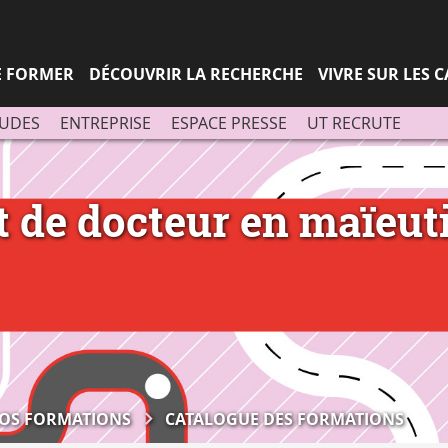
Aller
Navigation
Accès
Connexion
au
directs
contenu
SE FORMER
DÉCOUVRIR LA RECHERCHE
VIVRE SUR LES 
TUDES
ENTREPRISE
ESPACE PRESSE
UT RECRUTE
 de docteur en maïeuti
OS FORMATIONS
CATALOGUE DES FORMATIONS