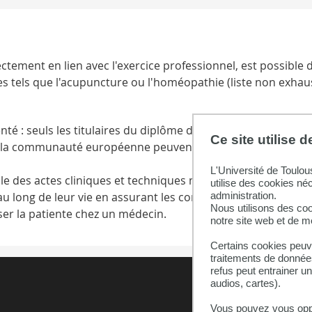
ectement en lien avec l'exercice professionnel, est possible
tels que l'acupuncture ou l'homéopathie (liste non exhaus
té : seuls les titulaires du diplôme d’état de docteur en ma
Ce site utilise 
de la communauté européenne peuvent exercer la professio
L'Université de Toulou
 des actes cliniques et techniques nécessaires au suivie et
utilise des cookies né
 long de leur vie en assurant les consultations de suivi gyn
administration.
Nous utilisons des coo
ser la patiente chez un médecin.
notre site web et de 
Certains cookies peuve
traitements de données
refus peut entrainer u
audios, cartes).
Vous pouvez vous oppo