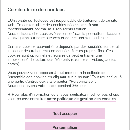
Ce site utilise des cookies
L'Université de Toulouse est responsable de traitement de ce site
web. Ce dernier utilise des cookies nécessaires à son
fonctionnement optimal et à son administration.
Nous utilisons des cookies "essentiels" car ils permettent d'assurer
la navigation sur notre site web et de mesurer son audience.
Université de Toulouse
Certains cookies peuvent être déposés par des sociétés tierces et
118 route de Narbonne
impliquer des traitements de données à leurs propres fins. Ces
31062 TOULOUSE CEDEX 9
cookies sont optionnels et leurs refus peut entrainer une
impossibilité de lecture des éléments (exemples : vidéos, audios,
téléphone +33 (0)5 61 55 66 11
cartes).
Vous pouvez vous opposer à tout moment à la collecte de
l'ensemble des cookies en cliquant sur le bouton "Tout refuser" ou à
une partie d'entres eux via le bouton "Personnaliser".
Nous conservons votre choix pendant 365 jours.
➜ Pour plus d'information ou si vous souhaitez modifier vos choix,
vous pouvez consulter
notre politique de gestion des cookies
.
Accès campus
Bibliothèques
Contacts
L'université recrute
Tout accepter
Plan du site
Mentions légales
Accessibilité : non-
Témoins de connexion
Personnaliser