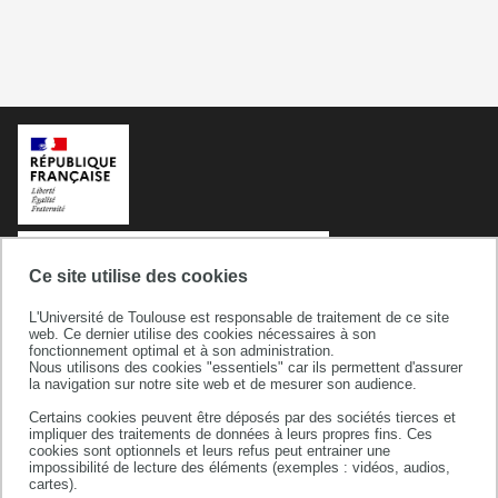
Ce site utilise des cookies
L'Université de Toulouse est responsable de traitement de ce site
web. Ce dernier utilise des cookies nécessaires à son
fonctionnement optimal et à son administration.
Nous utilisons des cookies "essentiels" car ils permettent d'assurer
la navigation sur notre site web et de mesurer son audience.
Université de Toulouse
Certains cookies peuvent être déposés par des sociétés tierces et
118 route de Narbonne
impliquer des traitements de données à leurs propres fins. Ces
31062 TOULOUSE CEDEX 9
cookies sont optionnels et leurs refus peut entrainer une
impossibilité de lecture des éléments (exemples : vidéos, audios,
téléphone +33 (0)5 61 55 66 11
cartes).