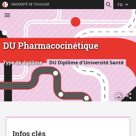
Aller
Navigation
Accès
Connexion
FR
UNIVERSITÉ DE TOULOUSE
au
directs
contenu
DU Pharmacocinétique
Type de diplôme
DU Diplôme d'Université Santé
ACCUEIL
S'ORIENTER,
SE FORMER
DÉCOUVRIR
Détails
NOS
FORMATIONS
Infos clés