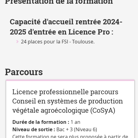
Présentation de la formation
CATALOGUE
DES
FORMATIONS
Capacité d'accueil rentrée 2024-
2025 d'entrée en Licence Pro :
24 places pour la FSI - Toulouse.
Parcours
Licence professionnelle parcours
Conseil en systèmes de production
végétale agroécologique (CoSyA)
Durée de la formation :
1 an
Niveau de sortie :
Bac + 3 (Niveau 6)
Cette formation ne sera plus proposée à partir de