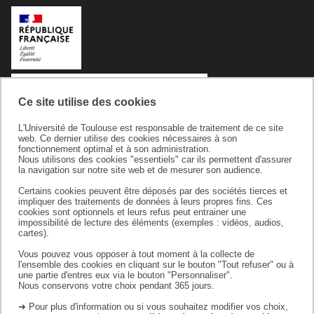
Ce site utilise des cookies
L'Université de Toulouse est responsable de traitement de ce site
web. Ce dernier utilise des cookies nécessaires à son
fonctionnement optimal et à son administration.
Nous utilisons des cookies "essentiels" car ils permettent d'assurer
la navigation sur notre site web et de mesurer son audience.
Université de Toulouse
Certains cookies peuvent être déposés par des sociétés tierces et
118 route de Narbonne
impliquer des traitements de données à leurs propres fins. Ces
31062 TOULOUSE CEDEX 9
cookies sont optionnels et leurs refus peut entrainer une
impossibilité de lecture des éléments (exemples : vidéos, audios,
téléphone +33 (0)5 61 55 66 11
cartes).
Vous pouvez vous opposer à tout moment à la collecte de
l'ensemble des cookies en cliquant sur le bouton "Tout refuser" ou à
une partie d'entres eux via le bouton "Personnaliser".
Nous conservons votre choix pendant 365 jours.
➜ Pour plus d'information ou si vous souhaitez modifier vos choix,