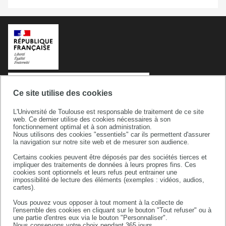
Ce site utilise des cookies
L'Université de Toulouse est responsable de traitement de ce site
web. Ce dernier utilise des cookies nécessaires à son
fonctionnement optimal et à son administration.
Nous utilisons des cookies "essentiels" car ils permettent d'assurer
la navigation sur notre site web et de mesurer son audience.
Université de Toulouse
Certains cookies peuvent être déposés par des sociétés tierces et
118 route de Narbonne
impliquer des traitements de données à leurs propres fins. Ces
31062 TOULOUSE CEDEX 9
cookies sont optionnels et leurs refus peut entrainer une
impossibilité de lecture des éléments (exemples : vidéos, audios,
téléphone +33 (0)5 61 55 66 11
cartes).
Vous pouvez vous opposer à tout moment à la collecte de
l'ensemble des cookies en cliquant sur le bouton "Tout refuser" ou à
une partie d'entres eux via le bouton "Personnaliser".
Nous conservons votre choix pendant 365 jours.