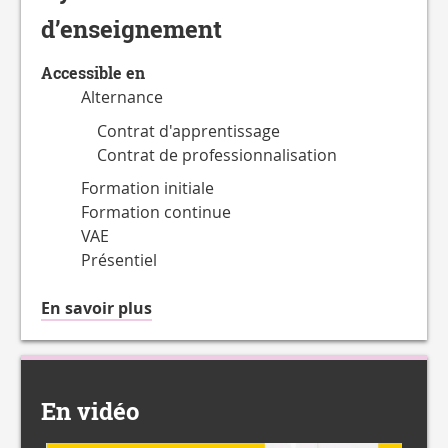
d’enseignement
Accessible en
Alternance
Contrat d'apprentissage
Contrat de professionnalisation
Formation initiale
Formation continue
VAE
Présentiel
à
En savoir plus
propos
du
Accessible
en
En vidéo