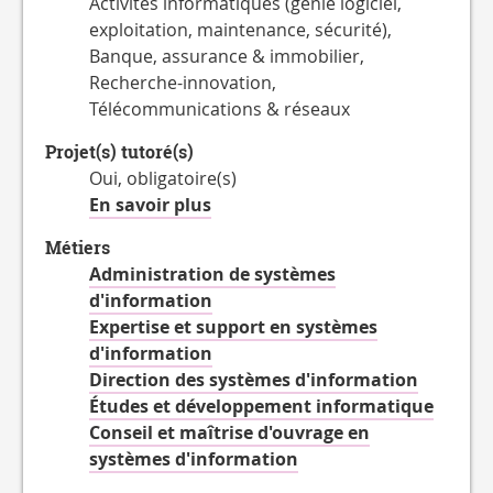
Activités informatiques (génie logiciel,
exploitation, maintenance, sécurité),
Banque, assurance & immobilier,
Recherche-innovation,
Télécommunications & réseaux
Projet(s) tutoré(s)
Oui, obligatoire(s)
à
En savoir plus
propos
Métiers
des
Administration de systèmes
Projet(s)
d'information
tutoré(s)
Expertise et support en systèmes
d'information
Direction des systèmes d'information
Études et développement informatique
Conseil et maîtrise d'ouvrage en
systèmes d'information