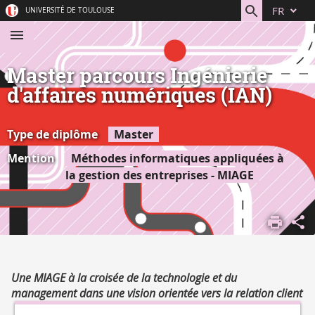
Aller
Navigation
Accès
Connexion
FR
UNIVERSITÉ DE TOULOUSE
au
directs
contenu
Master parcours Ingénierie
d'affaires numériques (IAN)
Type de diplôme
Master
Mention
Méthodes informatiques appliquées à
la gestion des entreprises - MIAGE
ACCUEIL
S'ORIENTER,
SE FORMER
DÉCOUVRIR
Résumé
Une MIAGE à la croisée de la technologie et du
NOS
management dans une vision orientée vers la relation client
FORMATIONS
Détails