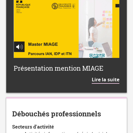
MIAGE
Présentation mention MIAGE
de
Lire la suite
la
citat
Débouchés professionnels
Secteurs d'activité