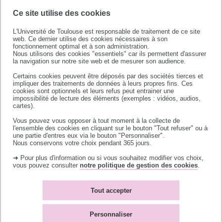
Ce site utilise des cookies
L'Université de Toulouse est responsable de traitement de ce site
web. Ce dernier utilise des cookies nécessaires à son
fonctionnement optimal et à son administration.
Nous utilisons des cookies "essentiels" car ils permettent d'assurer
la navigation sur notre site web et de mesurer son audience.
Université de Toulouse
Certains cookies peuvent être déposés par des sociétés tierces et
118 route de Narbonne
impliquer des traitements de données à leurs propres fins. Ces
31062 TOULOUSE CEDEX 9
cookies sont optionnels et leurs refus peut entrainer une
impossibilité de lecture des éléments (exemples : vidéos, audios,
téléphone +33 (0)5 61 55 66 11
cartes).
Vous pouvez vous opposer à tout moment à la collecte de
l'ensemble des cookies en cliquant sur le bouton "Tout refuser" ou à
une partie d'entres eux via le bouton "Personnaliser".
Nous conservons votre choix pendant 365 jours.
➜ Pour plus d'information ou si vous souhaitez modifier vos choix,
vous pouvez consulter
notre politique de gestion des cookies
.
Accès campus
Bibliothèques
Contacts
L'université recrute
Tout accepter
Plan du site
Mentions légales
Accessibilité : non-
Témoins de connexion
Personnaliser
conforme
(cookies)