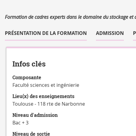
Résumé
Formation de cadres experts dans le domaine du stockage et de
Accéder
aux
PRÉSENTATION DE LA FORMATION
ADMISSION
sections
de
Détails
la
fiche
Infos clés
Composante
Faculté sciences et ingénierie
Lieu(x) des enseignements
Toulouse - 118 rte de Narbonne
Niveau d'admission
Bac + 3
Niveau de sortie