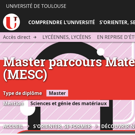
UNIVERSITÉ DE TOULOUSE
COMPRENDRE L'UNIVERSITÉ
S'ORIENTER, 
Accès direct
LYCÉENNES, LYCÉENS
EN REPRISE D'É
Master parcours Mater
(MESC)
Type de diplôme
Master
Mention
Sciences et génie des matériaux
ACCUEIL
S'ORIENTER, SE FORMER
DÉCOUVRIR N