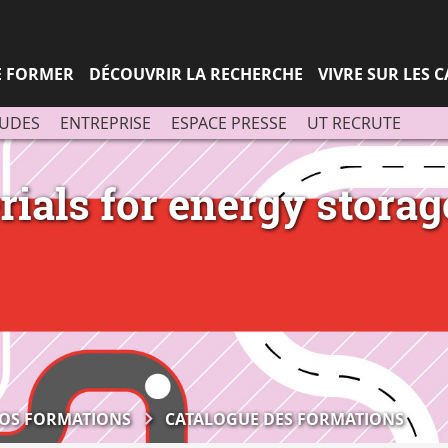
Aller
Navigation
Accès
Connexion
au
directs
contenu
SE FORMER
DÉCOUVRIR LA RECHERCHE
VIVRE SUR LES 
TUDES
ENTREPRISE
ESPACE PRESSE
UT RECRUTE
ials for energy stora
OS FORMATIONS
CATALOGUE DES FORMATIONS