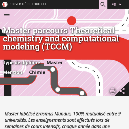
Aller
Navigation
Accès
Connexion
FR
UNIVERSITÉ DE TOULOUSE
au
directs
contenu
Master parcours Theoretical
chemistry and computational
modeling (TCCM)
Type de diplôme
Master
Mention
Chimie
ACCUEIL
S'ORIENTER,
SE FORMER
DÉCOUVRIR
Résumé
Master labélisé Erasmus Mundus, 100% mutualisé entre 9
NOS
universités. Les enseignements sont effectués lors de
FORMATIONS
semaines de cours intensifs, chaque année dans une