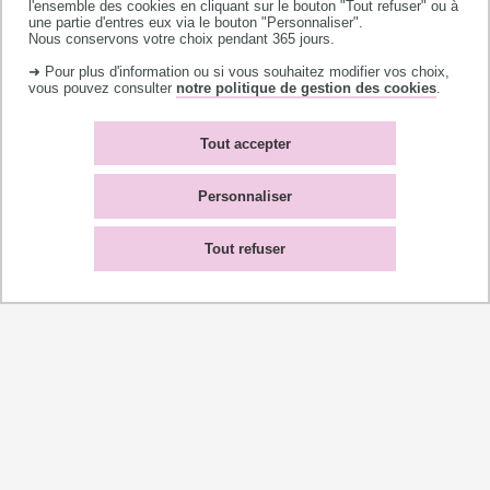
l'ensemble des cookies en cliquant sur le bouton "Tout refuser" ou à
une partie d'entres eux via le bouton "Personnaliser".
Nous conservons votre choix pendant 365 jours.
➜ Pour plus d'information ou si vous souhaitez modifier vos choix,
vous pouvez consulter
notre politique de gestion des cookies
.
Université de Toulouse
Tout accepter
118 route de Narbonne
31062 TOULOUSE CEDEX 9
Personnaliser
téléphone +33 (0)5 61 55 66 11
Tout refuser
Accès campus
Bibliothèques
Contacts
L'université recrute
Plan du site
Mentions légales
Accessibilité : non-
Témoins de connexion
conforme
(cookies)