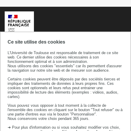
Ce site utilise des cookies
L'Université de Toulouse est responsable de traitement de ce site
web. Ce dernier utilise des cookies nécessaires à son
fonctionnement optimal et à son administration.
Nous utilisons des cookies "essentiels" car ils permettent d'assurer
la navigation sur notre site web et de mesurer son audience.
Certains cookies peuvent être déposés par des sociétés tierces et
Université de Toulouse
impliquer des traitements de données à leurs propres fins. Ces
cookies sont optionnels et leurs refus peut entrainer une
118 route de Narbonne
impossibilité de lecture des éléments (exemples : vidéos, audios,
31062 TOULOUSE CEDEX 9
cartes).
téléphone +33 (0)5 61 55 66 11
Vous pouvez vous opposer à tout moment à la collecte de
l'ensemble des cookies en cliquant sur le bouton "Tout refuser" ou à
une partie d'entres eux via le bouton "Personnaliser".
Nous conservons votre choix pendant 365 jours.
➜ Pour plus d'information ou si vous souhaitez modifier vos choix,