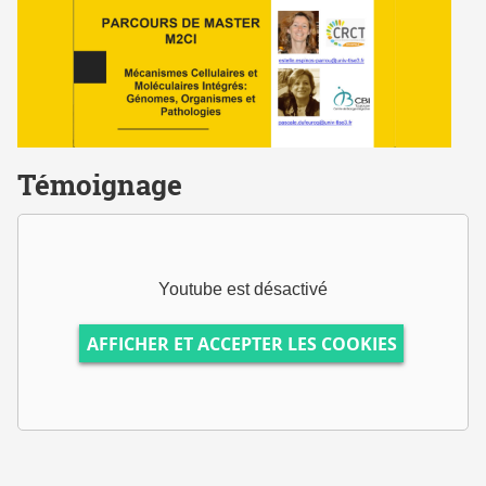
CATALOGUE
DES
FORMATIONS
Master
Témoignage
M2CI
Youtube est désactivé
AFFICHER ET ACCEPTER LES COOKIES