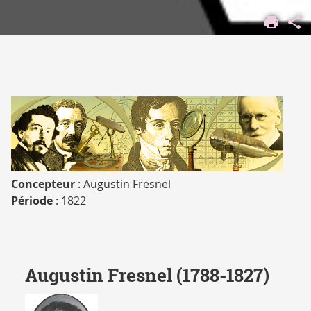
ACCUEIL
VIVRE
SUR LES
CAMPUS
CULTURE
PATRIMOINE
SCIENTIFIQUE
ET
COLLECTIONS
FONDS
Concepteur
: Augustin Fresnel
INSTRUMENTAL
Période
: 1822
Augustin Fresnel (1788-1827)