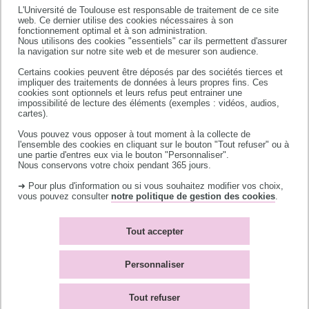
Cette commission a joué un rôle important
L'Université de Toulouse est responsable de traitement de ce site
web. Ce dernier utilise des cookies nécessaires à son
dans l’organisation du système de
fonctionnement optimal et à son administration.
signalisation sur l’ensemble des côtes
Nous utilisons des cookies "essentiels" car ils permettent d'assurer
la navigation sur notre site web et de mesurer son audience.
françaises en remplaçant les miroirs utilisés
Certains cookies peuvent être déposés par des sociétés tierces et
dans l'éclairage des phares de signalisation
impliquer des traitements de données à leurs propres fins. Ces
marine qui absorbaient jusqu'à 50 % du flux
cookies sont optionnels et leurs refus peut entrainer une
impossibilité de lecture des éléments (exemples : vidéos, audios,
lumineux.
cartes).
Vous pouvez vous opposer à tout moment à la collecte de
l'ensemble des cookies en cliquant sur le bouton "Tout refuser" ou à
une partie d'entres eux via le bouton "Personnaliser".
Nous conservons votre choix pendant 365 jours.
➜ Pour plus d'information ou si vous souhaitez modifier vos choix,
vous pouvez consulter
notre politique de gestion des cookies
.
Tout accepter
Personnaliser
Par rapport à une lentille simple, la lentille de
Tout refuser
Fresnel réduit la quantité de verre à utiliser en