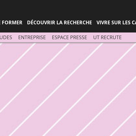
Aller
Navigation
Accès
Connexion
au
directs
contenu
SE FORMER
DÉCOUVRIR LA RECHERCHE
VIVRE SUR LES 
TUDES
ENTREPRISE
ESPACE PRESSE
UT RECRUTE