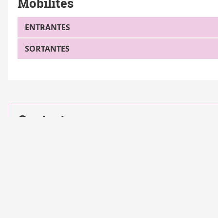
Mobilités
ENTRANTES
SORTANTES
Contacts
Coordinateur scientifique
Jalloul BOUAJILA
jalloul.bouajila@utoulouse.fr
Gestion administrative