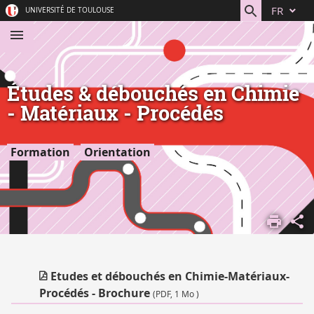
Aller
Navigation
Accès
Connexion
FR
UNIVERSITÉ DE TOULOUSE
au
directs
contenu
Études & débouchés en Chimie
- Matériaux - Procédés
Formation
Orientation
ACCUEIL
S'ORIENTER,
SE FORMER
Etudes et débouchés en Chimie-Matériaux-
Procédés - Brochure
(PDF, 1 Mo )