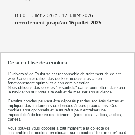
Du 01 juillet 2026 au 17 juillet 2026
recrutement jusqu'au 16 juillet 2026
Ce site utilise des cookies
Lieu(x)
L'Université de Toulouse est responsable de traitement de ce site
web. Ce dernier utilise des cookies nécessaires à son
fonctionnement optimal et à son administration.
Nous utilisons des cookies "essentiels" car ils permettent d'assurer
SCUIO-IP de l'université de Toulouse
la navigation sur notre site web et de mesurer son audience.
Certains cookies peuvent être déposés par des sociétés tierces et
impliquer des traitements de données à leurs propres fins. Ces
cookies sont optionnels et leurs refus peut entrainer une
impossibilité de lecture des éléments (exemples : vidéos, audios,
cartes).
+ d'infos
Vous pouvez vous opposer à tout moment à la collecte de
l'ensemble des cookies en cliquant sur le bouton "Tout refuser" ou à
+ d’infos :
premiercampus.ut3@univ-tlse3.fr