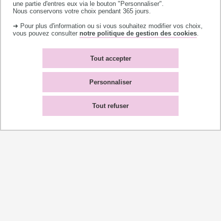
une partie d'entres eux via le bouton "Personnaliser".
Nous conservons votre choix pendant 365 jours.
➜ Pour plus d'information ou si vous souhaitez modifier vos choix,
https://www.service-civique.gouv.fr/
vous pouvez consulter
notre politique de gestion des cookies
.
Tout accepter
À lire aussi
Personnaliser
Tout refuser
Permanences césure 2026