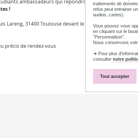
tudiants ambassadeurs qui répondront à toutes vos questio
traitements de données
tes !
refus peut entrainer u
audios, cartes).
uis Lareng, 31400 Toulouse devant le panneau rouge n° 96, (
Vous pouvez vous oppo
en cliquant sur le bout
"Personnaliser".
Nous conservons votre
lieu précis de rendez-vous
➜ Pour plus d'informa
consulter
notre polit
Tout accepter