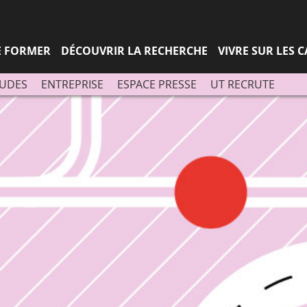
Aller
Navigation
Accès
Connexion
au
directs
contenu
SE FORMER
DÉCOUVRIR LA RECHERCHE
VIVRE SUR LES 
TUDES
ENTREPRISE
ESPACE PRESSE
UT RECRUTE