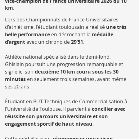
vice-champion de France universitaire 2026 du 10
SPORTIVE
km.
PALMARÈS
DE L'UT3
Lors des Championnats de France Universitaires
d’athlétisme, l’étudiant toulousain a réalisé
une très
belle performance
en décrochant la
médaille
d’argent
avec un chrono de
29’51
.
Athlète national spécialisé dans le demi-fond,
Ghislain poursuit une progression remarquable et
signe ici son
deuxième 10 km couru sous les 30
minutes
en seulement trois semaines, avant même
ses 20 ans.
Étudiant en BUT Techniques de Commercialisation à
l’Université de Toulouse, il parvient à
concilier avec
réussite
son parcours universitaire et son
engagement sportif de haut niveau
.
Cette médaille vient
récompenser une saison