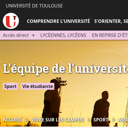
UNIVERSITÉ DE TOULOUSE
COMPRENDRE L'UNIVERSITÉ
S'ORIENTER, 
Accès direct
LYCÉENNES, LYCÉENS
EN REPRISE D'É
L’équipe de l’universi
Sport
Vie étudiante
ACCUEIL
VIVRE SUR LES CAMPUS
SPORT
ASS