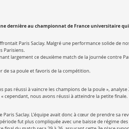
aine dernière au championnat de France universitaire qui
frontait Paris Saclay. Malgré une performance solide de nos
s Parisiens.
nant largement ce deuxième match de la journée contre Par
r de sa poule et favoris de la compétition.
 pas réussi à vaincre les champions de la poule », analyse
 cependant, nous avons réussi à atteindre la petite finale.
 Paris Saclay. L'équipe avait donc à cœur de prendre sa re
e période fut plus compliquée avec une baisse de régime des
e final du match sera 29 à 26, assurant cette 3e place syn