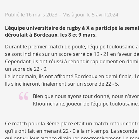
Publié le 16 mars 2023
–
Mis à jour le 5 avril 2024
L’équipe universitaire de rugby à X a participé la sem
déroulait à Bordeaux, les 8 et 9 mars.
Durant le premier match de poule, l’équipe toulousaine af
se sont inclinés sur un score serré de 19 - 21 en faveur de
Cependant, ils ont réussi à rebondir rapidement en domi
un score de 22 - 0.
Le lendemain, ils ont affronté Bordeaux en demi-finale, 1e
Ils s’inclineront finalement sur un score de 22 - 5.
Bien que nous ayons tout donné, nous n'avons
Khoumchane, joueur de l’équipe toulousaine, «
Ce match pour la 3ème place était un match retour contre
qu’ils ont fait en menant 22 - 0 à la mi-temps. La second
qui ont vu leur avance diminuer progressivement. Le scor