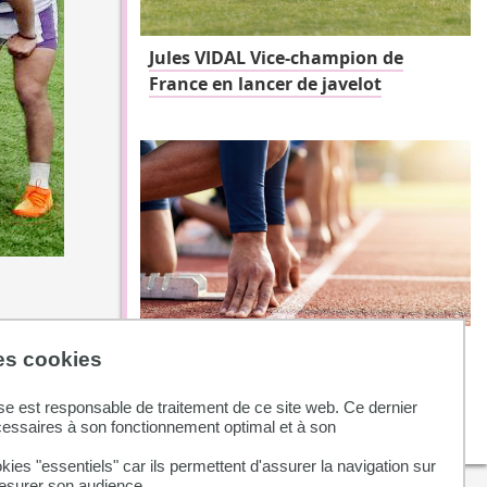
Jules VIDAL Vice-champion de
France en lancer de javelot
Soren Brancourt médaillé de
des cookies
bronze aux Championnats de
France universitaires
se est responsable de traitement de ce site web. Ce dernier
cessaires à son fonctionnement optimal et à son
kies "essentiels" car ils permettent d'assurer la navigation sur
mesurer son audience.