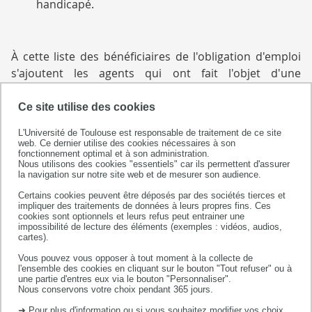
handicapé.
À cette liste des bénéficiaires de l'obligation d'emploi
s'ajoutent les agents qui ont fait l'objet d'une
procédure de reclassement pour inaptitude physique,
les agents qui bénéficient d'une allocation temporaire
Ce site utilise des cookies
d'invalidité et les emplois réservés.
L'Université de Toulouse est responsable de traitement de ce site
Quels sont vos droits ?
web. Ce dernier utilise des cookies nécessaires à son
fonctionnement optimal et à son administration.
Nous utilisons des cookies "essentiels" car ils permettent d'assurer
le droit à des aménagements du poste de travail ;
la navigation sur notre site web et de mesurer son audience.
le droit au temps partiel ;
Certains cookies peuvent être déposés par des sociétés tierces et
impliquer des traitements de données à leurs propres fins. Ces
la priorité pour les mutations, détachements
cookies sont optionnels et leurs refus peut entrainer une
impossibilité de lecture des éléments (exemples : vidéos, audios,
soumis à condition ;
cartes).
des dispositions avantageuses pour le départ à la
Vous pouvez vous opposer à tout moment à la collecte de
l'ensemble des cookies en cliquant sur le bouton "Tout refuser" ou à
retraite soumises à conditions ;
une partie d'entres eux via le bouton "Personnaliser".
Nous conservons votre choix pendant 365 jours.
une bonification des chèques vacances ;
➜ Pour plus d'information ou si vous souhaitez modifier vos choix,